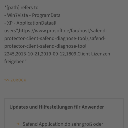
*[path] refers to
- Win7Vista - ProgramData
- XP - ApplicationDataall
users",https://www.prosoft.de/faq/post/safend-
protector-client-safend-diagnose-tool/,safend-
protector-client-safend-diagnose-tool
2245,2013-10-21,2019-09-12,1809,Client Lizenzen
freigeben"
<<
ZURÜCK
Updates und Hilfestellungen für Anwender
Safend Application.db sehr groß oder