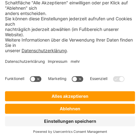
Safend Protector
PROSOFT
Startseite
Lösungen
Hersteller
Händler
Shop ProSecurity
Blog
FAQ