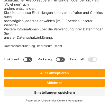
Safend Protector
PROSOFT
Startseite
Lösungen
Hersteller
Händler
Shop ProSecurity
Blog
FAQ