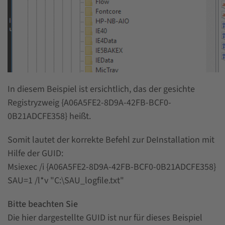
In diesem Beispiel ist ersichtlich, das der gesichte
Registryzweig {A06A5FE2-8D9A-42FB-BCF0-
0B21ADCFE358} heißt.
Somit lautet der korrekte Befehl zur DeInstallation mit
Hilfe der GUID:
Msiexec /i {A06A5FE2-8D9A-42FB-BCF0-0B21ADCFE358}
SAU=1 /l*v "C:\SAU_logfile.txt"
Bitte beachten Sie
Die hier dargestellte GUID ist nur für dieses Beispiel