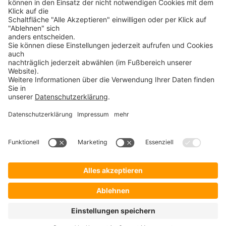
Safend Protector
PROSOFT
Startseite
Lösungen
Hersteller
Händler
Shop ProSecurity
Blog