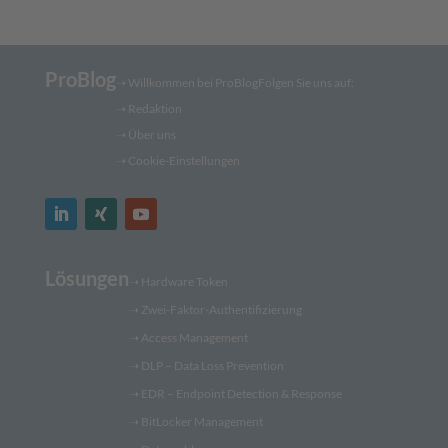
ProBlog
➝
Willkommen bei ProBlog
Folgen Sie uns auf:
➝
Redaktion
➝ Über uns
➝ Cookie-Einstellungen
Lösungen
➝
Hardware Token
➝
Zwei-Faktor-Authentifizierung
➝
Access Management
➝
DLP – Data Loss Prevention
➝
EDR – Endpoint Detection & Response
➝
BitLocker Management