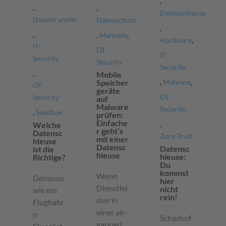
,
,
,
Datenschleuse
Datentransfer
Datenschutz
,
,
,
,
Malware
,
Hardware
IT-
OT-
IT-
Security
Security
Security
,
Mobile
,
,
Malware
Speicher
OT-
geräte
OT-
Security
auf
Malware
Security
,
Sandbox
prüfen:
Einfache
,
Welche
r geht’s
Datensc
Zero Trust
mit einer
hleuse
Datensc
Datensc
ist die
hleuse
hleuse:
Richtige?
Du
kommst
Wenn
Genauso
hier
Dienstlei
nicht
wie ein
rein!
ster in
Flughafe
einer air-
n
Schadsof
gapped