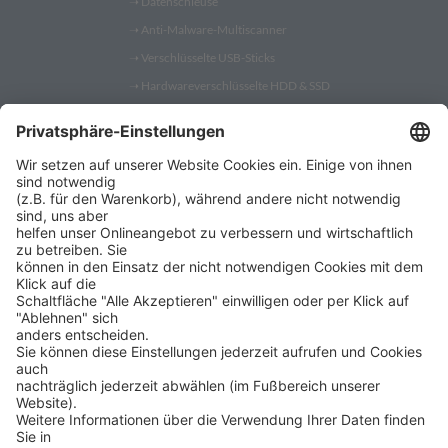
➝
Datenschleuse
➝
Anti-Malware-Multiscanner
➝
Verschlüsselte USB-Sticks
➝
Hardwareverschlüsselte HDD & SSD
➝
PC Fernwartung
Shop
➝
Security Token
➝
YubiKey
➝
Gatekeeper
➝
YubiKey 5
➝
YubiKey Bio
➝
SafeToGo USB 3.1 Stick
➝
Verschlüsselte USB-Sticks
➝
Verschlüsselte Festplatten
➝
Digittrade RS256 RFID
➝
Remote IT-Service Software
➝
Security Software Lösungen