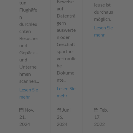
Beweise
tun:
leuse ist
auf
Flughäfe
durchaus
Datenträ
n
möglich.
gern
durchleu
Lesen Sie
auswerte
chten
mehr
n oder
Besucher
Geschäft
und
spartner
Gepäck –
vertraulic
und
he
Unterne
Dokume
hmen
nte...
scannen...
Lesen Sie
Lesen Sie
mehr
mehr
Juni
Nov.
Feb.



26,
21,
17,
2024
2024
2022