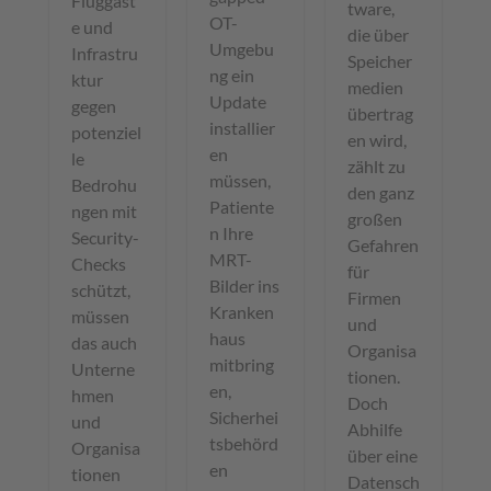
Fluggäst
tware,
OT-
e und
die über
Umgebu
Infrastru
Speicher
ng ein
ktur
medien
Update
gegen
übertrag
installier
potenziel
en wird,
en
le
zählt zu
müssen,
Bedrohu
den ganz
Patiente
ngen mit
großen
n Ihre
Security-
Gefahren
MRT-
Checks
für
Bilder ins
schützt,
Firmen
Kranken
müssen
und
haus
das auch
Organisa
mitbring
Unterne
tionen.
en,
hmen
Doch
Sicherhei
und
Abhilfe
tsbehörd
Organisa
über eine
en
tionen
Datensch