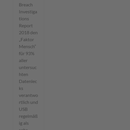
Breach
Investiga
tions
Report
2018 den
„Faktor
Mensch“
für 93%
aller
untersuc
hten
Datenlec
ks
verantwo
rtlich und
USB
regelmäß
ig als
sehr