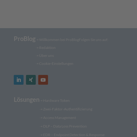
ProBlog
➝
Willkommen bei ProBlog
Folgen Sie uns auf:
➝
Redaktion
➝ Über uns
➝ Cookie-Einstellungen
Lösungen
➝
Hardware Token
➝
Zwei-Faktor-Authentifizierung
➝
Access Management
➝
DLP – Data Loss Prevention
➝
EDR – Endpoint Detection & Response