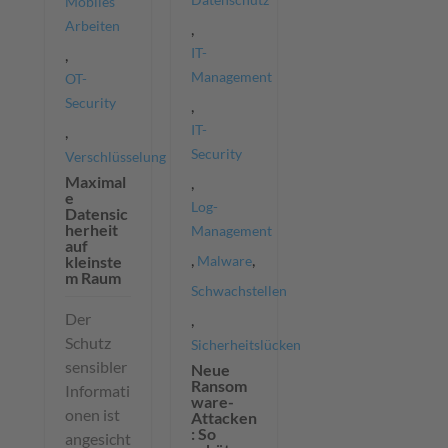
Mobiles
Arbeiten
,
IT-
,
Management
OT-
Security
,
IT-
,
Security
Verschlüsselung
Maximal
,
e
Log-
Datensic
herheit
Management
auf
,
,
kleinste
Malware
m Raum
Schwachstellen
Der
,
Schutz
Sicherheitslücken
sensibler
Neue
Ransom
Informati
ware-
onen ist
Attacken
: So
angesicht