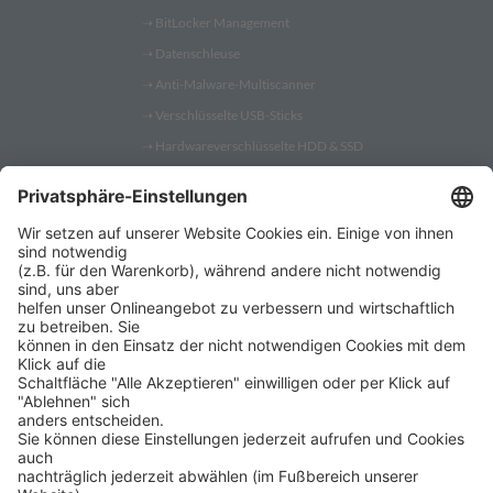
➝
BitLocker Management
➝
Datenschleuse
➝
Anti-Malware-Multiscanner
➝
Verschlüsselte USB-Sticks
➝
Hardwareverschlüsselte HDD & SSD
➝
PC Fernwartung
Shop
➝
Security Token
➝
YubiKey
➝
Gatekeeper
➝
YubiKey 5
➝
YubiKey Bio
➝
SafeToGo USB 3.1 Stick
➝
Verschlüsselte USB-Sticks
➝
Verschlüsselte Festplatten
➝
Digittrade RS256 RFID
➝
Remote IT-Service Software