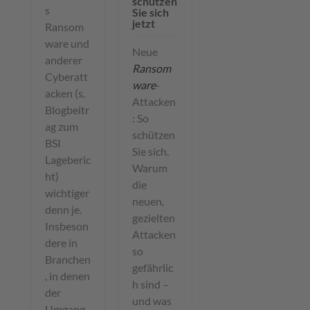
schützen
s
Sie sich
jetzt
Ransom
ware und
Neue
anderer
Ransom
Cyberatt
ware
-
acken (s.
Attacken
Blogbeitr
: So
ag zum
schützen
BSI
Sie sich.
Lageberic
Warum
ht)
die
wichtiger
neuen,
denn je.
gezielten
Insbeson
Attacken
dere in
so
Branchen
gefährlic
, in denen
h sind –
der
und was
Umgang