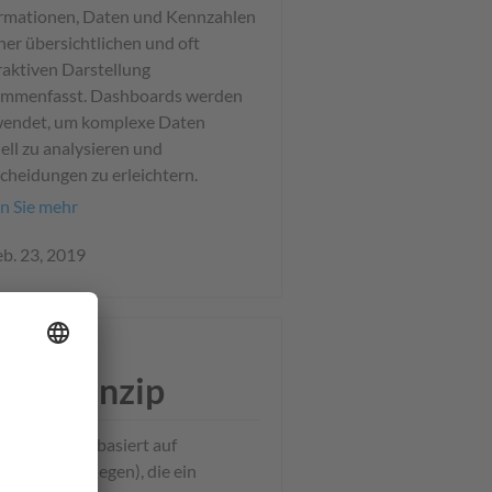
rmationen, Daten und Kennzahlen
iner übersichtlichen und oft
raktiven Darstellung
ammenfasst. Dashboards werden
wendet, um komplexe Daten
ell zu analysieren und
cheidungen zu erleichtern.
n Sie mehr
eb. 23, 2019
legprinzip
Belegprinzip basiert auf
menten (Belegen), die ein