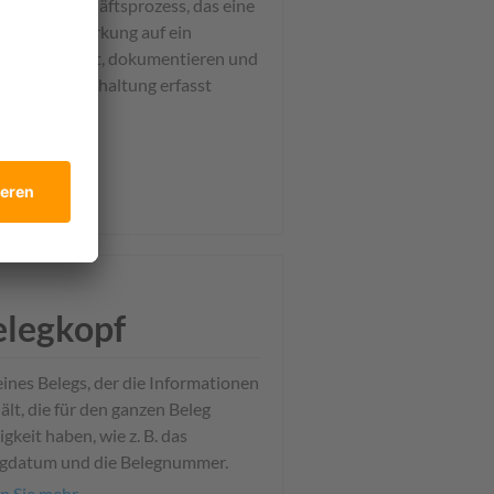
gnis im Geschäftsprozess, das eine
nzielle Auswirkung auf ein
ernehmen hat, dokumentieren und
r in der Buchhaltung erfasst
den müssen.
n Sie mehr
eb. 23, 2019
elegkopf
 eines Belegs, der die Informationen
ält, die für den ganzen Beleg
igkeit haben, wie z. B. das
egdatum und die Belegnummer.
n Sie mehr