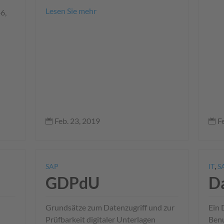
7
Lesen Sie mehr
6,
Feb. 23, 2019
F


,
SAP
IT
S
GDPdU
D
Grundsätze zum Datenzugriff und zur
Ein 
Prüfbarkeit digitaler Unterlagen
Benu