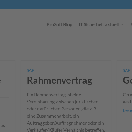
ProSoft Blog
IT Sicherheit aktuell
SAP
SAP
e
Rahmenvertrag
G
Ein Rahmenvertrag ist eine
Gru
Vereinbarung zwischen juristischen
gest
oder natürlichen Personen, die z. B.
Lese
eine Zusammenarbeit, ein
Auftraggeber/Auftragnehmer oder ein
des
Verkäufer/Käufer Verhält­nis betreffen.