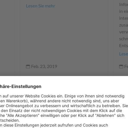
Info
Lesen Sie mehr
in e
inte
zus
ver
schn
Ents
Lese
Feb. 23, 2019
F


SAP
SAP
4-Augen-Prinzip
Be
für
Das Vier-Augen-Prinzip ist eine
Das 
Sonderform des Mehr-Augen-Prinzips
Doku