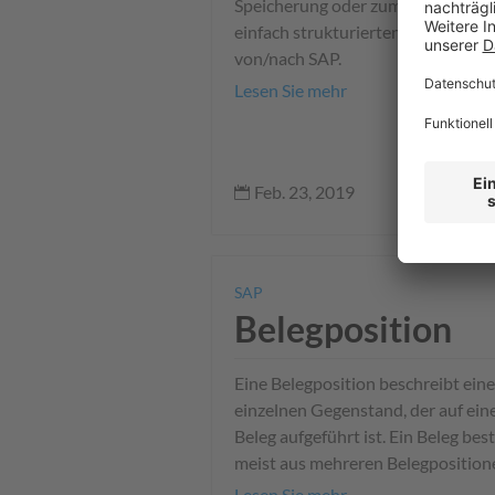
Speicherung oder zum Austausch 
einfach strukturierten Daten z. B.
von/nach SAP.
Lesen Sie mehr
Feb. 23, 2019

SAP
Belegposition
Eine Belegposition beschreibt ein
einzelnen Gegenstand, der auf ei
Beleg aufgeführt ist. Ein Beleg bes
meist aus mehreren Belegposition
Lesen Sie mehr