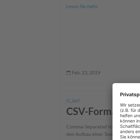
Lesen Sie mehr
Feb. 23, 2019

,
IT
SAP
CSV-Format
Comma-Separated Values Format 
den Aufbau einer Textdatei zur