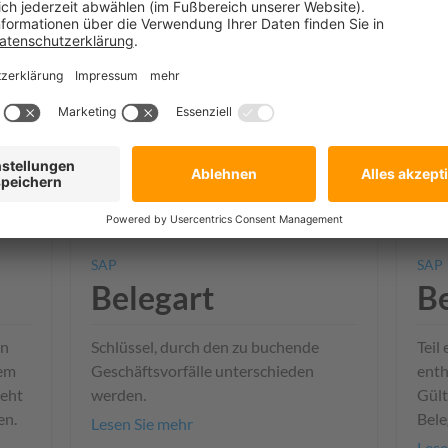
von
und besagt, dass wichtige
Erei
Entscheidungen nicht von einer
fina
einzelnen Person getroffen werden
Unt
sollen bzw. dürfen.
dahe
wer
Lesen Sie mehr
Lese
Feb. 23, 2019
F


SAP
SAP
Belegart
B
en
Schlüssel, durch den zu buchende
Teil
nem
Geschäfts­vorfälle unterschieden
enth
teht
werden.
Gült
en.
Bel
Lesen Sie mehr
Lese