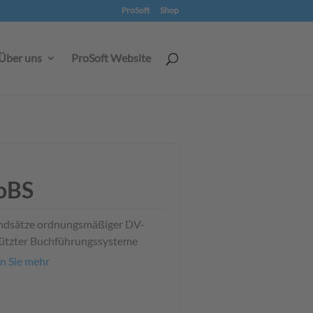
ProSoft
Shop
Über uns
ProSoft Website
oBS
ndsätze ordnungsmäßiger DV-
ützter Buchführungssysteme
n Sie mehr