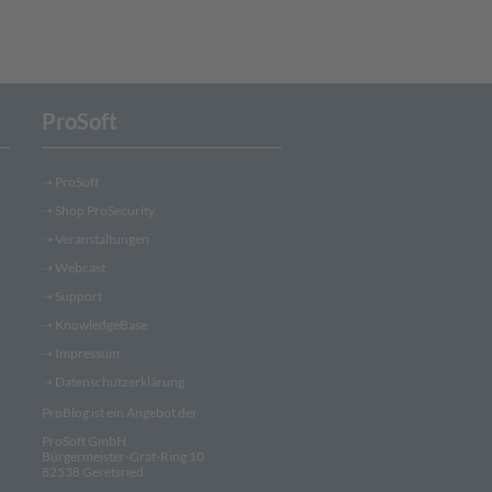
ProSoft
➝
ProSoft
➝
Shop ProSecurity
➝
Veranstaltungen
➝
Webcast
➝
Support
➝
KnowledgeBase
➝
Impressum
➝
Datenschutzerklärung
ProBlog ist ein Angebot der
ProSoft GmbH
Bürgermeister-Graf-Ring 10
82538 Geretsried