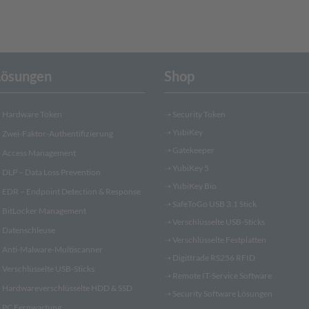
Lösungen
Shop
➝
Hardware Token
➝
Security Token
➝
YubiKey
➝
Zwei-Faktor-Authentifizierung
➝
Gatekeeper
➝
Access Management
➝
YubiKey 5
➝
DLP – Data Loss Prevention
➝
YubiKey Bio
➝
EDR – Endpoint Detection & Response
➝
SafeToGo USB 3.1 Stick
➝
BitLocker Management
➝
Verschlüsselte USB-Sticks
➝
Datenschleuse
➝
Verschlüsselte Festplatten
➝
Anti-Malware-Multiscanner
➝
Digittrade RS256 RFID
➝
Verschlüsselte USB-Sticks
➝
Remote IT-Service Software
➝
Hardwareverschlüsselte HDD & SSD
➝
Security Software Lösungen
➝
PC Fernwartung